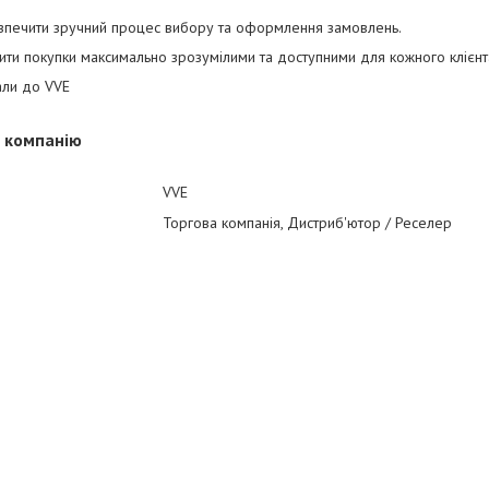
зпечити зручний процес вибору та оформлення замовлень.
ти покупки максимально зрозумілими та доступними для кожного клієнт
али до VVE
о компанію
VVE
Торгова компанія, Дистриб'ютор / Реселер