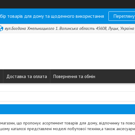
бір товарів для дому та щоденного використання
Перегляну
вул.Богдана Хмельницького 1. Волинська область 45608, Луцьк, Україна
Доставка та оплата
Повернення та обмін
-магазин, що пропонує асортимент товарів для дому, відпочинку та пов
ашому каталозі представлені моделі побутової техніки,а також аксесуа