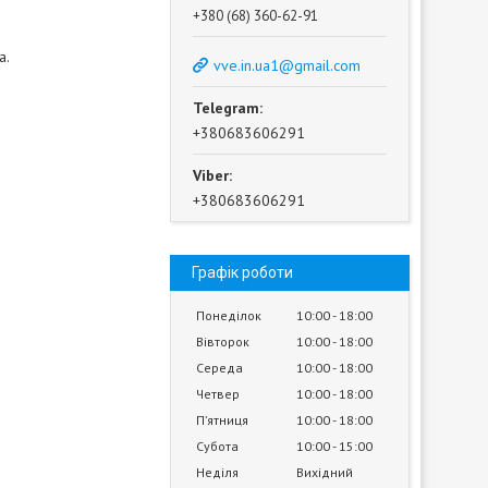
+380 (68) 360-62-91
а.
vve.in.ua1@gmail.com
+380683606291
+380683606291
Графік роботи
Понеділок
10:00
18:00
Вівторок
10:00
18:00
Середа
10:00
18:00
Четвер
10:00
18:00
Пʼятниця
10:00
18:00
Субота
10:00
15:00
Неділя
Вихідний