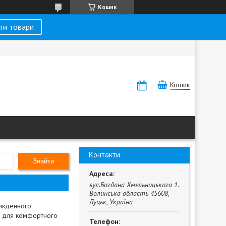
Кошик
ти товари
Кошик
Контакти
Знайти
вул.Богдана Хмельницького 1.
Волинська область 45608,
Луцьк, Україна
сякденного
ри для комфортного