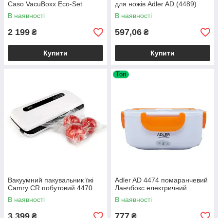
Caso VacuBoxx Eco-Set
для ножів Adler AD (4489)
скляні 3 шт.
В наявності
В наявності
2 199
597,06
₴
₴
Купити
Купити
Топ
Вакуумний пакувальник їжі
Adler AD 4474 помаранчевий
Camry CR побутовий 4470
Ланчбокс електричний
В наявності
В наявності
3 399
777
₴
₴