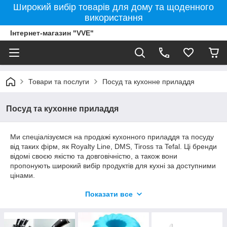
Широкий вибір товарів для дому та щоденного
використання
Інтернет-магазин "VVE"
Товари та послуги
Посуд та кухонне приладдя
Посуд та кухонне приладдя
Ми спеціалізуємся на продажі кухонного приладдя та посуду
від таких фірм, як Royalty Line, DMS, Tiross та Tefal. Ці бренди
відомі своєю якістю та довговічністю, а також вони
пропонують широкий вибір продуктів для кухні за доступними
цінами.
Royalty Line славиться своїм інноваційним підходом до
Показати все
виробництва кухонного приладдя та посуду, використовуючи
найсучасніші технології та матеріали. DMS пропонує
високоякісне кухонне приладдя з міцною конструкцією та
ергономічним дизайном, що дозволяє зручно та ефективно