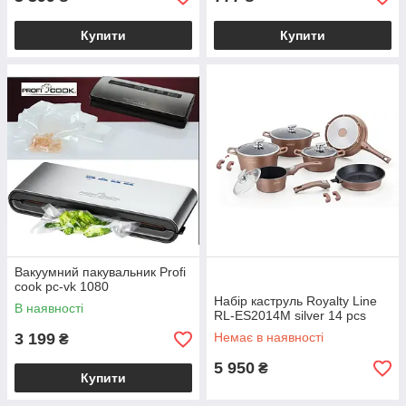
Купити
Купити
Вакуумний пакувальник Profi
cook pc-vk 1080
Набір каструль Royalty Line
В наявності
RL-ES2014M silver 14 pcs
3 199
Немає в наявності
₴
5 950
₴
Купити