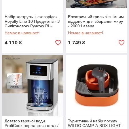
Набір каструль + сковорідок
Електричний гриль зі знімним
Royalty Line 10 Предметів - З
піддоном для збирання жиру
Силіконовою Ручкою RL-
- 2000 Lasena
TO10 Black
Немає в наявності
Немає в наявності
4 110
1 749
₴
₴
Дозатор гарячої води
Туристичний набір посуду
ProfiCook нержавіюча сталь/
WILDO CAMP-A-BOX LIGHT -