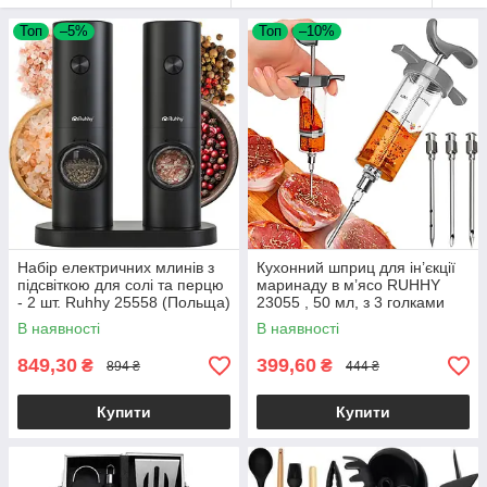
Топ
–5%
Топ
–10%
Набір електричних млинів з
Кухонний шприц для ін’єкції
підсвіткою для солі та перцю
маринаду в м’ясо RUHHY
- 2 шт. Ruhhy 25558 (Польща)
23055 , 50 мл, з 3 голками
В наявності
В наявності
849,30
399,60
₴
₴
894 ₴
444 ₴
Купити
Купити