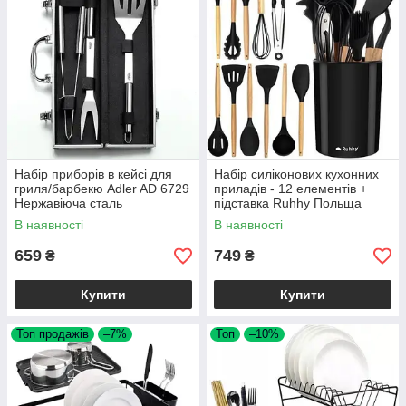
Набір приборів в кейсі для
Набір силіконових кухонних
гриля/барбекю Adler AD 6729
приладів - 12 елементів +
Нержавіюча сталь
підставка Ruhhy Польща
В наявності
В наявності
659
749
₴
₴
Купити
Купити
Топ продажів
–7%
Топ
–10%