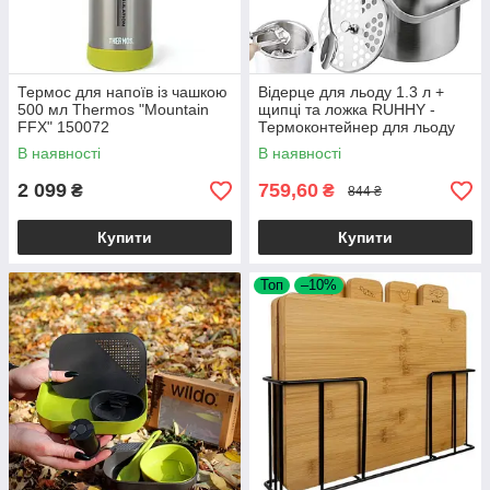
Термос для напоїв із чашкою
Відерце для льоду 1.3 л +
500 мл Thermos "Mountain
щипці та ложка RUHHY -
FFX" 150072
Термоконтейнер для льоду
21159
В наявності
В наявності
2 099
759,60
₴
₴
844 ₴
Купити
Купити
Топ
–10%