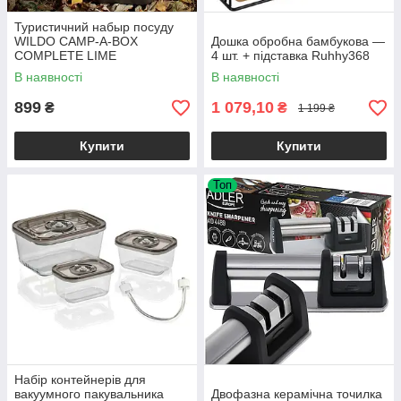
Туристичний набыр посуду
WILDO CAMP-A-BOX
Дошка обробна бамбукова —
COMPLETE LIME
4 шт. + підставка Ruhhy368
В наявності
В наявності
899
1 079,10
₴
₴
1 199 ₴
Купити
Купити
Топ
Набір контейнерів для
вакуумного пакувальника
Двофазна керамічна точилка