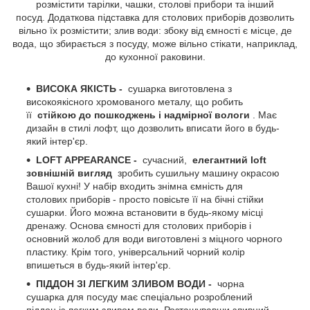
розмістити тарілки, чашки, столові прибори та інший
посуд. Додаткова підставка для столових приборів дозволить
вільно їх розмістити; злив води: збоку від ємності є місце, де
вода, що збирається з посуду, може вільно стікати, наприклад,
до кухонної раковини.
ВИСОКА ЯКІСТЬ -
сушарка виготовлена ​​з
високоякісного хромованого металу, що робить
її
стійкою до пошкоджень і надмірної вологи
. Має
дизайн в стилі лофт, що дозволить вписати його в будь-
який інтер'єр.
LOFT APPEARANCE -
сучасний,
елегантний loft
зовнішній вигляд
зробить сушильну машину окрасою
Вашої кухні! У набір входить знімна ємність для
столових приборів - просто повісьте її на бічні стійки
сушарки. Його можна встановити в будь-якому місці
дренажу. Основа ємності для столових приборів і
основний жолоб для води виготовлені з міцного чорного
пластику. Крім того, універсальний чорний колір
впишеться в будь-який інтер'єр.
ПІДДОН ЗІ ЛЕГКИМ ЗЛИВОМ ВОДИ -
чорна
сушарка для посуду має спеціально розроблений
піддон із легким зливом води. Розташувавши зливний