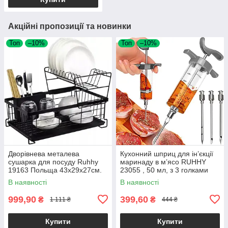
Акційні пропозиції та новинки
Топ
–10%
Топ
–10%
Дворівнева металева
Кухонний шприц для ін’єкції
сушарка для посуду Ruhhy
маринаду в м’ясо RUHHY
19163 Польща 43х29х27см.
23055 , 50 мл, з 3 голками
В наявності
В наявності
999,90
399,60
₴
₴
1 111 ₴
444 ₴
Купити
Купити