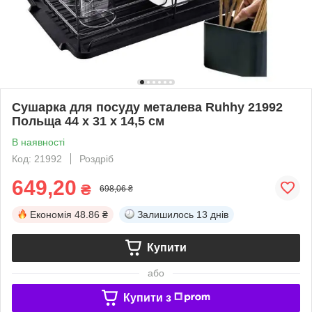
Сушарка для посуду металева Ruhhy 21992
Польща 44 х 31 х 14,5 см
В наявності
Код: 21992
Роздріб
649,20
₴
698,06 ₴
Економія
48.86 ₴
Залишилось
13 днів
Купити
або
Купити з