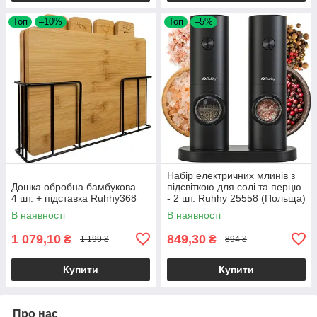
Топ
–10%
Топ
–5%
Набір електричних млинів з
Дошка обробна бамбукова —
підсвіткою для солі та перцю
4 шт. + підставка Ruhhy368
- 2 шт. Ruhhy 25558 (Польща)
В наявності
В наявності
1 079,10
849,30
₴
₴
1 199 ₴
894 ₴
Купити
Купити
Про нас