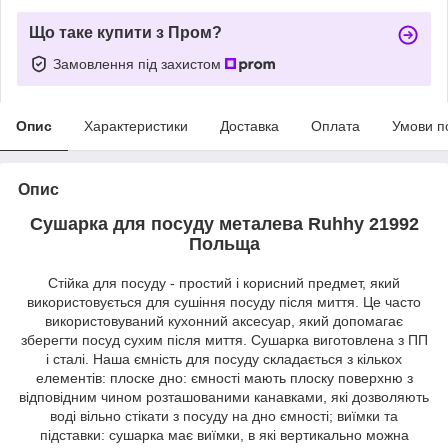
Що таке купити з Пром?
Замовлення під захистом
Опис
Характеристики
Доставка
Оплата
Умови п
Опис
Сушарка для посуду металева Ruhhy 21992
Польща
Стійка для посуду - простий і корисний предмет, який
використовується для сушіння посуду після миття. Це часто
використовуваний кухонний аксесуар, який допомагає
зберегти посуд сухим після миття. Сушарка виготовлена ​​з ПП
і сталі. Наша ємність для посуду складається з кількох
елементів: плоске дно: ємності мають плоску поверхню з
відповідним чином розташованими канавками, які дозволяють
воді вільно стікати з посуду на дно ємності; виїмки та
підставки: сушарка має виїмки, в які вертикально можна