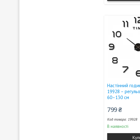
Настінний годи
19928 – регуль
60–130 см
799 ₴
19928
В наявності
Куп