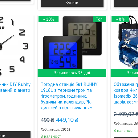
Купити
–10%
Топ
–8%
Залишилось 33 дні
Залиш
нник DIY Ruhhy
Погодна станція 5в1 RUHHY
Обтяжена г
ований діаметр
19161 з термометром та
ковдра 4 кг
гігрометром, годинник,
Isomedix 26
будильник, календар, РК-
шарів, косм
дисплей з підсвічуванням
2 499,02 
449,10 ₴
499 ₴
26
19161
В наявності
ити
В наявності