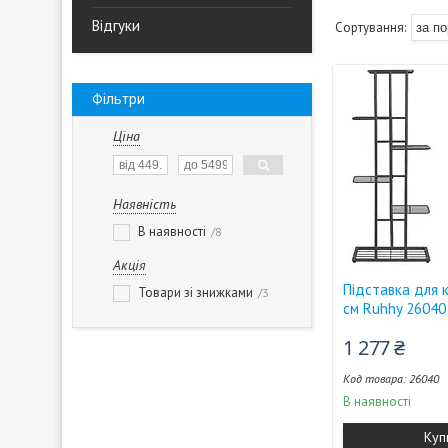
Відгуки
Фільтри
Ціна
Наявність
В наявності
8
Акція
Підставка для к
Товари зі знижками
3
см Ruhhy 26040
1 277 ₴
26040
В наявності
Куп