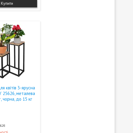
Купити
ля квітів 3-ярусна
Y 25626, металева
, чорна, до 15 кг
626
ності