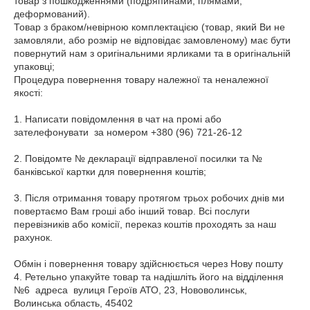
товар з пошкодженнями (подряпинами, плямами, 
деформований).

Товар з браком/невірною комплектацією (товар, який Ви не 
замовляли, або розмір не відповідає замовленому) має бути 
повернутий нам з оригінальними ярликами та в оригінальній 
упаковці;

Процедура повернення товару належної та неналежної 
якості:

1. Написати повідомлення в чат на промі або 
зателефонувати  за номером +380 (96) 721-26-12

2. Повідомте № декларації відправленої посилки та № 
банківської картки для повернення коштів;

3. Після отримання товару протягом трьох робочих днів ми 
повертаємо Вам гроші або інший товар. Всі послуги 
перевізників або комісії, переказ коштів проходять за наш 
рахунок.

Обмін і повернення товару здійснюється через Нову пошту

4. Ретельно упакуйте товар та надішліть його на відділення 

№6  адреса  вулиця Героїв АТО, 23, Нововолинськ, 
Волинська область, 45402
