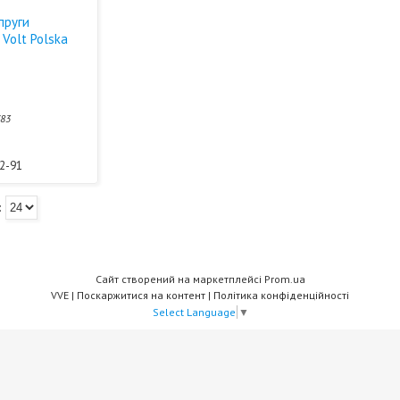
пруги
Volt Polska
783
і
62-91
Сайт створений на маркетплейсі
Prom.ua
VVE |
Поскаржитися на контент
|
Політика конфіденційності
Select Language
▼