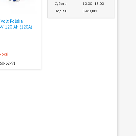
Субота
10:00
15:00
Неділя
Вихідний
Volt Polska
6V 120 Ah (120A)
ності
360-62-91