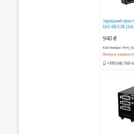
Зарядний прист
Cell 6В/12В (1А)
940 ₴
Hnrt_4
Немає в наявност
+380 (68) 360-