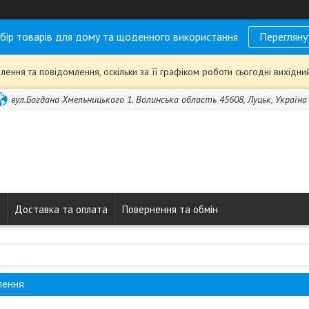
бір товарів для дому та щоденного використання
Перегляну
ення та повідомлення, оскільки за її графіком роботи сьогодні вихідн
вул.Богдана Хмельницького 1. Волинська область 45608, Луцьк, Україна
Доставка та оплата
Повернення та обмін
лення