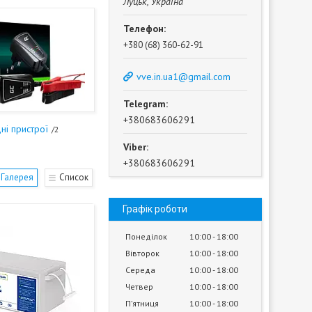
Луцьк, Україна
+380 (68) 360-62-91
vve.in.ua1@gmail.com
+380683606291
ні пристрої
2
+380683606291
Галерея
Список
Графік роботи
Понеділок
10:00
18:00
Вівторок
10:00
18:00
Середа
10:00
18:00
Четвер
10:00
18:00
Пʼятниця
10:00
18:00