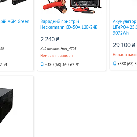
рій AGM Green
Зарядний пристрій
Акумулятор 
Heckermann CD-50A 12В/24В
LiFePO4 25,
3072Wh
2 240 ₴
29 100 ₴
250
Hnrt_4705
Немає в наяв
і
Немає в наявності
+380 (68) 
62-91
+380 (68) 360-62-91