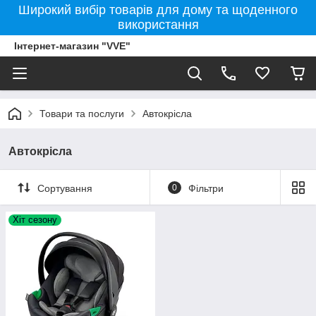
Широкий вибір товарів для дому та щоденного
використання
Інтернет-магазин "VVE"
Товари та послуги
Автокрісла
Автокрісла
Сортування
0
Фільтри
Хіт сезону