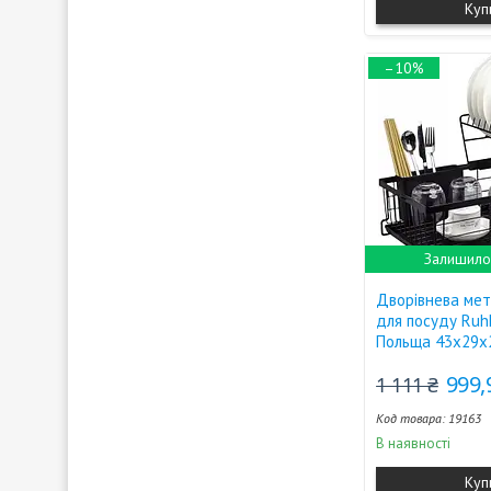
Куп
–10%
Залишилос
Дворівнева ме
для посуду Ruh
Польща 43х29х
999,
1 111 ₴
19163
В наявності
Куп