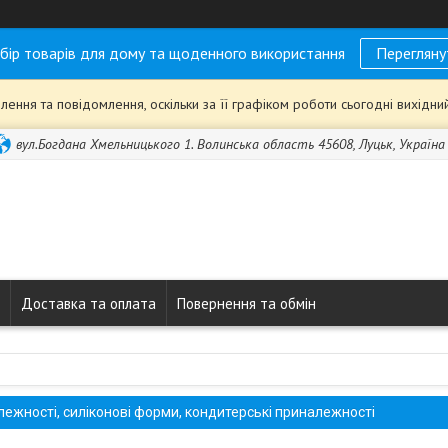
бір товарів для дому та щоденного використання
Перегляну
ення та повідомлення, оскільки за її графіком роботи сьогодні вихідн
вул.Богдана Хмельницького 1. Волинська область 45608, Луцьк, Україна
Доставка та оплата
Повернення та обмін
лежності, силіконові форми, кондитерські приналежності