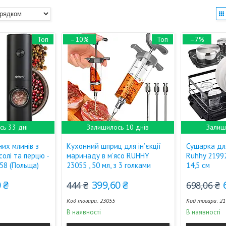
Топ
–10%
Топ
–7%
ь 33 дні
Залишилось 10 днів
Залиш
них млинів з
Кухонний шприц для ін’єкції
Сушарка дл
солі та перцю -
маринаду в м’ясо RUHHY
Ruhhy 2199
558 (Польща)
23055 , 50 мл, з 3 голками
14,5 см
 ₴
399,60 ₴
444 ₴
698,06 ₴
23055
21
В наявності
В наявності