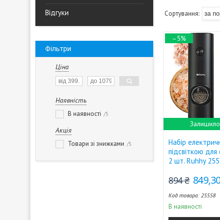
Відгуки
–5%
Фільтри
Ціна
Наявність
В наявності
5
Залишилос
Акція
Набір електрич
Товари зі знижками
5
підсвіткою для 
2 шт. Ruhhy 25
849,30
894 ₴
25558
В наявності