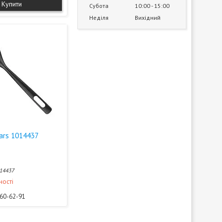
Купити
Субота
10:00
15:00
Неділя
Вихідний
kars 1014437
14437
ності
360-62-91