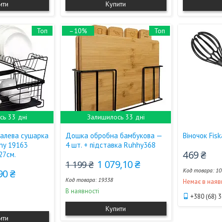
ити
Купити
Топ
–10%
Топ
ь 33 дні
Залишилось 33 дні
талева сушарка
Дошка обробна бамбукова —
Віночок Fis
hy 19163
4 шт. + підставка Ruhhy368
469 ₴
27см.
1 079,10 ₴
1 199 ₴
10
90 ₴
19338
Немає в наяв
В наявності
+380 (68) 
Купити
ити