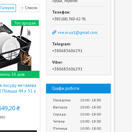
Луцьк, Україна
Галерея
Список
+380 (68) 360-62-91
Топ продаж
vve.in.ua1@gmail.com
+380683606291
+380683606291
илось 10 днів
я посуду металева
Графік роботи
2 Польща 44 х 31 х
Понеділок
10:00
18:00
649,20 ₴
Вівторок
10:00
18:00
Середа
10:00
18:00
992
Четвер
10:00
18:00
Пʼятниця
10:00
18:00