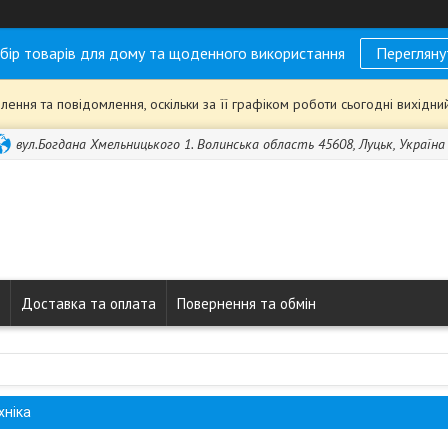
бір товарів для дому та щоденного використання
Перегляну
ення та повідомлення, оскільки за її графіком роботи сьогодні вихідн
вул.Богдана Хмельницького 1. Волинська область 45608, Луцьк, Україна
Доставка та оплата
Повернення та обмін
хніка