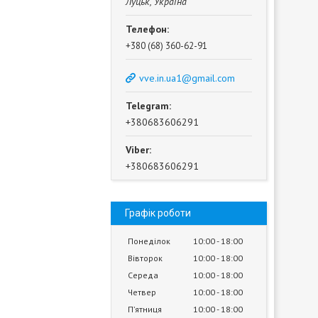
Луцьк, Україна
+380 (68) 360-62-91
vve.in.ua1@gmail.com
+380683606291
+380683606291
Графік роботи
Понеділок
10:00
18:00
Вівторок
10:00
18:00
Середа
10:00
18:00
Четвер
10:00
18:00
Пʼятниця
10:00
18:00