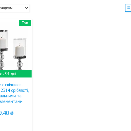
Топ
ь 34 дні
их свічників-
2314 сріблясті,
кальними та
елементами
9,40 ₴