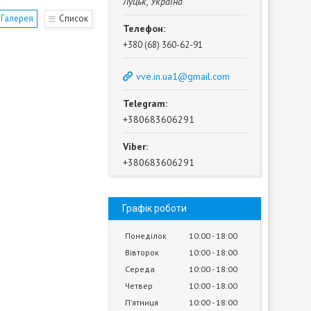
Луцьк, Україна
Галерея
Список
+380 (68) 360-62-91
vve.in.ua1@gmail.com
+380683606291
+380683606291
Графік роботи
Понеділок
10:00
18:00
Вівторок
10:00
18:00
Середа
10:00
18:00
Четвер
10:00
18:00
Пʼятниця
10:00
18:00