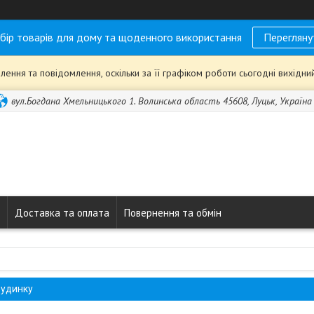
бір товарів для дому та щоденного використання
Перегляну
ення та повідомлення, оскільки за її графіком роботи сьогодні вихідн
вул.Богдана Хмельницького 1. Волинська область 45608, Луцьк, Україна
Доставка та оплата
Повернення та обмін
будинку