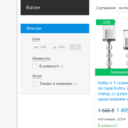
Відгуки
–10%
Фільтри
Ціна
Наявність
В наявності
1
Залишилос
Акція
Набір із 3 склян
Товари зі знижками
1
ліхтарів Ruhhy 2
гламур, із дзер
кришталевими 
1 49
1 666 ₴
22314
В наявності