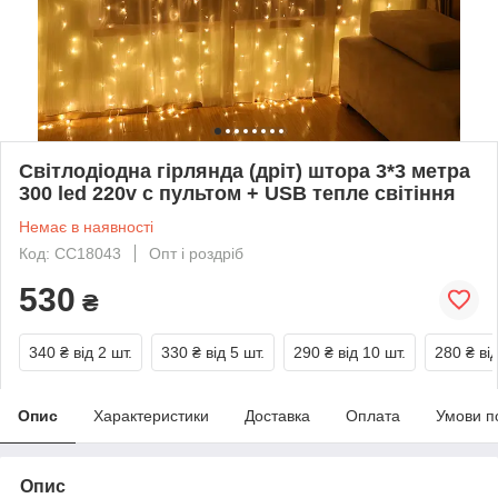
Світлодіодна гірлянда (дріт) штора 3*3 метра
300 led 220v c пультом + USB тепле світіння
Немає в наявності
Код: CC18043
Опт і роздріб
530
₴
340 ₴
від 2 шт.
330 ₴
від 5 шт.
290 ₴
від 10 шт.
280 ₴
ві
Опис
Характеристики
Доставка
Оплата
Умови п
Опис