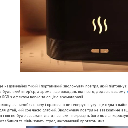
це надзвичайно тихий і портативний зволожувач повітря, який підтримує
в будь-який інтер'єр, а аромат, що виходить від нього, додасть вашому
а RGB з ефектом вогню та опцією ароматерапії.
ложувач виробляє пару і практично не генерує звуку - це одна з найт
для дітей, чий сон часто слабкий. Зволожувач повітря не заважатиме ваш
 і він не буде заважати спати, навпаки - покращить його якість і користу
лабитися та мінімізувати стрес, накопичений протягом дня.