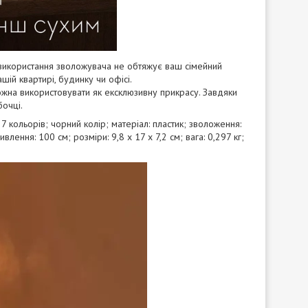
використання зволожувача не обтяжує ваш сімейний
ій квартирі, будинку чи офісі.
на використовувати як ексклюзивну прикрасу. Завдяки
бочці.
 кольорів; чорний колір; матеріал: пластик; зволоження:
влення: 100 см; розміри: 9,8 х 17 х 7,2 см; вага: 0,297 кг;