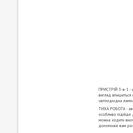
ПРИСТРІЙ 3-в-1 - 
вигляд впишеться 
світлодіодна ламп
ТИХА РОБОТА - зво
особливо підійде 
можна ходити вночі
допоможе вам розс