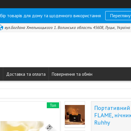
бір товарів для дому та щоденного використання
Перегляну
вул.Богдана Хмельницького 1. Волинська область 45608, Луцьк, Україна
Доставка та оплата
Повернення та обмін
Топ
Портативний 
FLAME, нічни
Ruhhy