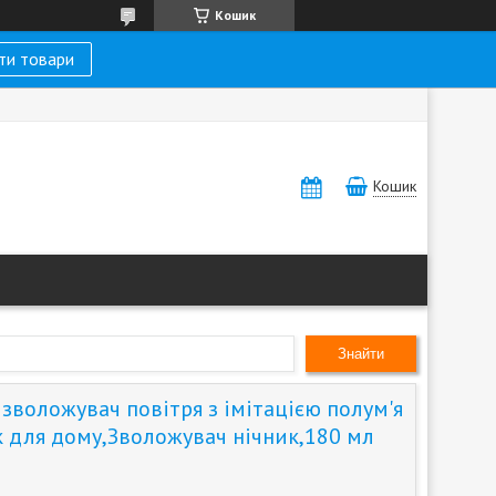
Кошик
ти товари
Кошик
Знайти
зволожувач повітря з імітацією полум'я
к для дому,Зволожувач нічник,180 мл