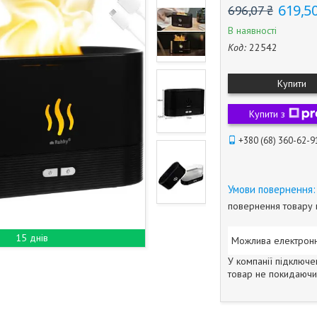
619,50
696,07 ₴
В наявності
Код:
22542
Купити
Купити з
+380 (68) 360-62-9
повернення товару 
15 днів
У компанії підключе
товар не покидаючи 