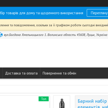
бір товарів для дому та щоденного використання
Перегляну
ення та повідомлення, оскільки за її графіком роботи сьогодні вихідн
вул.Богдана Хмельницького 1. Волинська область 45608, Луцьк, Україна
Доставка та оплата
Повернення та обмін
Топ
Барний набір 
елементів, на