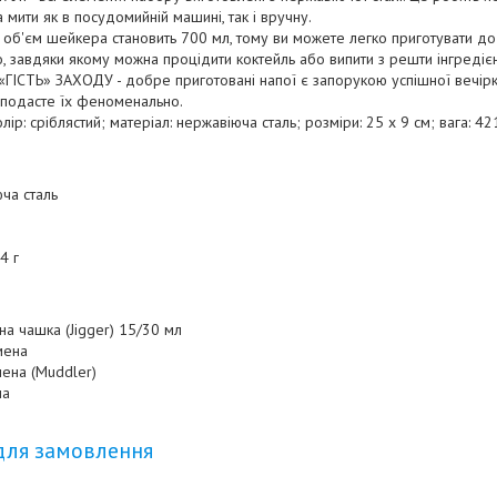
а мити як в посудомийній машині, так і вручну.
об'єм шейкера становить 700 мл, тому ви можете легко приготувати д
, завдяки якому можна процідити коктейль або випити з решти інгредієн
СТЬ» ЗАХОДУ - добре приготовані напої є запорукою успішної вечірк
 подасте їх феноменально.
ір: сріблястий; матеріал: нержавіюча сталь; розміри: 25 х 9 см; вага: 421 
юча сталь
4 г
на чашка (Jigger) 15/30 мл
мена
ена (Muddler)
на
для замовлення