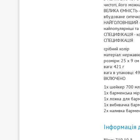
чистоті, його можн
ВЕЛИКА ЄМНІСТЬ - 
вбудоване ситечко
НАЙГОЛОВНІШИЙ «ГІ
найпопулярніші та
СПЕЦИФІКАЦІЯ - кол
СПЕЦИФІКАЦІЯ
срібний колір
матеріал: нержаві
розміри: 25 х 9 см
вага: 421 г
вага в упаковці: 49
ВКЛЮЧЕНО
1x шейкер 700 мл
1x барменська мір
1x ложка для бар
1x вибивачка барм
2x наливка барме
Інформація 