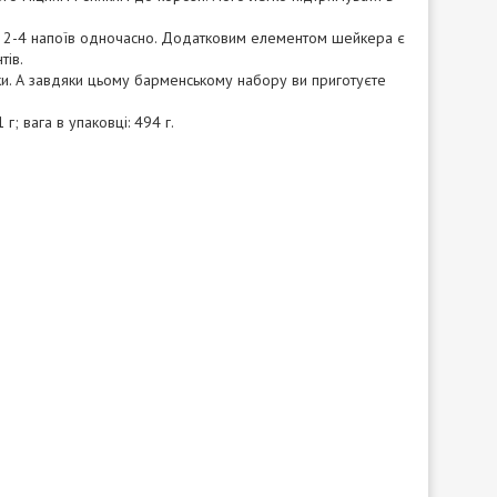
о 2-4 напоїв одночасно. Додатковим елементом шейкера є
тів.
и. А завдяки цьому барменському набору ви приготуєте
г; вага в упаковці: 494 г.