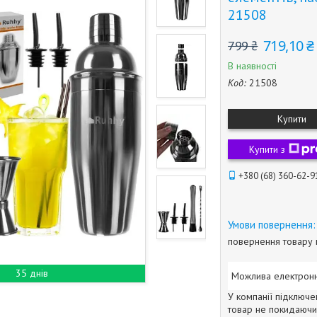
21508
719,10 ₴
799 ₴
В наявності
Код:
21508
Купити
Купити з
+380 (68) 360-62-9
повернення товару 
35 днів
У компанії підключе
товар не покидаючи 