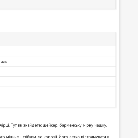
таль
ірці. Тут ви знайдете: шейкер, барменську мірну чашку,
о міцним і стійким до корозії. Його легко підтримувати в