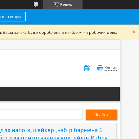
Кошик
ти товари
ий. Ваша заявка буде оброблена в найближчий робочий день.
Кошик
Знайти
для напоїв, шейкер ,набір бармена 6
бір для приготування коктейлів Ruhhy