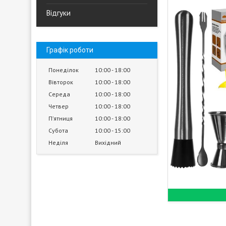
Відгуки
Графік роботи
Понеділок
10:00
18:00
Вівторок
10:00
18:00
Середа
10:00
18:00
Четвер
10:00
18:00
Пʼятниця
10:00
18:00
Субота
10:00
15:00
Неділя
Вихідний