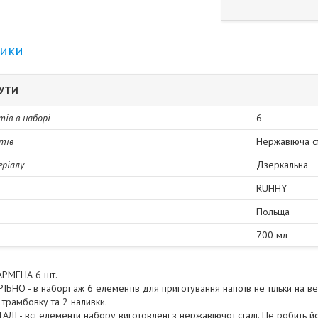
тики
БУТИ
тів в наборі
6
тів
Нержавіюча с
еріалу
Дзеркальна
RUHHY
Польща
700 мл
АРМЕНА 6 шт.
БНО - в наборі аж 6 елементів для приготування напоїв не тільки на веч
 трамбовку та 2 наливки.
І - всі елементи набору виготовлені з нержавіючої сталі. Це робить йог