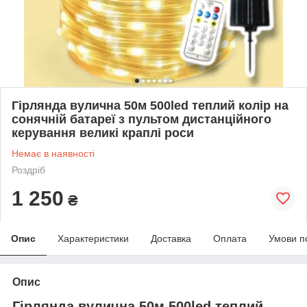
Гірлянда вулична 50м 500led теплий колір на
сонячній батареї з пультом дистанційного
керування великі краплі роси
Немає в наявності
Роздріб
1 250
₴
Опис
Характеристики
Доставка
Оплата
Умови п
Опис
Гірлянда вулична 50м 500led теплий