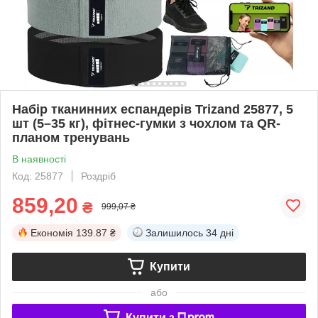
Набір тканинних еспандерів Trizand 25877, 5
шт (5–35 кг), фітнес-гумки з чохлом та QR-
планом тренувань
В наявності
Код: 25877
Роздріб
859,20
₴
999,07 ₴
Економія
139.87 ₴
Залишилось
34 дні
Купити
або
Купити з