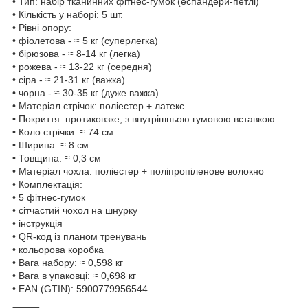
• Тип: набір тканинних фітнес-гумок (еспандери-петлі)
• Кількість у наборі: 5 шт.
• Рівні опору:
• фіолетова - ≈ 5 кг (суперлегка)
• бірюзова - ≈ 8-14 кг (легка)
• рожева - ≈ 13-22 кг (середня)
• сіра - ≈ 21-31 кг (важка)
• чорна - ≈ 30-35 кг (дуже важка)
• Матеріал стрічок: поліестер + латекс
• Покриття: протиковзке, з внутрішньою гумовою вставкою
• Коло стрічки: ≈ 74 см
• Ширина: ≈ 8 см
• Товщина: ≈ 0,3 см
• Матеріал чохла: поліестер + поліпропіленове волокно
• Комплектація:
• 5 фітнес-гумок
• сітчастий чохол на шнурку
• інструкція
• QR-код із планом тренувань
• кольорова коробка
• Вага набору: ≈ 0,598 кг
• Вага в упаковці: ≈ 0,698 кг
• EAN (GTIN): 5900779956544
⸻