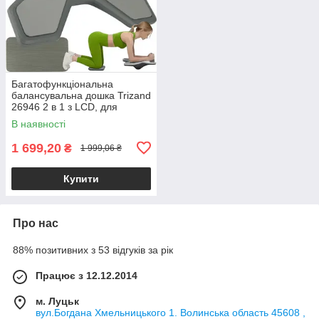
Багатофункціональна
балансувальна дошка Trizand
26946 2 в 1 з LCD, для
тренування рівноваги та
В наявності
координації
1 699,20
₴
1 999,06 ₴
Купити
Про нас
88% позитивних з 53 відгуків за рік
Працює з 12.12.2014
м. Луцьк
вул.Богдана Хмельницького 1. Волинська область 45608 ,