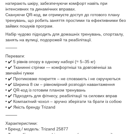
натирають шкіру, забезпечуючи комфорт навіть при
інтенсивних та динамічних вправах.
Скануючи QR-код, ви отримуєте доступ до готового плану
тренувань, що робить заняття простими та ефективними без
зайвих пошуків програм.
Набір чудово підходить для домашніх тренувань, спортзалу,
занять на вулиці, подорожей та реабілітації.
⸻
Переваги:
• ✔️ 5 рівнів опору в одному наборі (≈ 5–35 кг)
• ✔️ Тканинні стрічки — комфортніші та довговічніші за
звичайні гумки
• ✔️ Протиковзке покриття – не сповзають і не скручуються
• ✔️ Ширина 8 см – рівномірний розподіл навантаження
• ✔️ QR-код із готовим планом тренувань
• ✔️ Підходять для фітнесу, реабілітації та силових вправ
• ✔️ Компактний чохол – зручно зберігати та брати із собою
• ✔️ Якість бренду Trizand
⸻
Характеристики:
• Бренд / модель: Trizand 25877