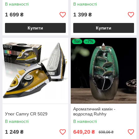
В наявності
В наявності
1 699
1 399
₴
₴
Купити
Купити
Топ
–7%
Ароматичний камін -
Утюг Camry CR 5029
водоспад Ruhhy
В наявності
В наявності
1 249
649,20
₴
₴
698,06 ₴