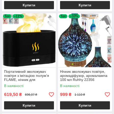
Купити
Купити
Топ
–11%
Топ
–10%
Портативний зволожувач
Нічник зволожувач повітря,
повітря з імітацією полум'я
аромадіфузор, аромалампа
FLAME, нічник для
100 мл Ruhhy 22356
дому,Зволожувач нічник,180
В наявності
В наявності
мл Ruhhy
619,50
999
₴
₴
696,07 ₴
1 110 ₴
Купити
Купити