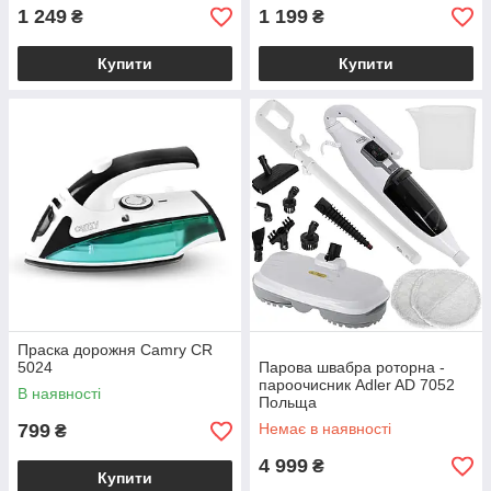
1 249
1 199
₴
₴
Купити
Купити
Праска дорожня Camry CR
5024
Парова швабра роторна -
пароочисник Adler AD 7052
В наявності
Польща
799
Немає в наявності
₴
4 999
₴
Купити