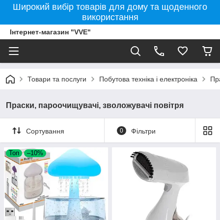
Широкий вибір товарів для дому та щоденного
використання
Інтернет-магазин "VVE"
Товари та послуги
Побутова техніка і електроніка
Пр
Праски, пароочищувачі, зволожувачі повітря
Сортування
0
Фільтри
Топ
–10%