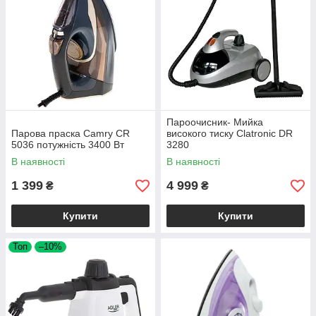
Пароочисник- Мийка
Парова праска Camry CR
високого тиску Clatronic DR
5036 потужність 3400 Вт
3280
В наявності
В наявності
1 399
4 999
₴
₴
Купити
Купити
Топ
–10%