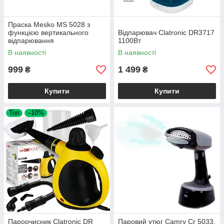
Праска Mesko MS 5028 з
функцією вертикального
Відпарювач Clatronic DR3717
відпарювання
1100Вт
В наявності
В наявності
999
1 499
₴
₴
Купити
Купити
Топ
–10%
Пароочисник Clatronic DR
Паровий утюг Camry Cr 5033,